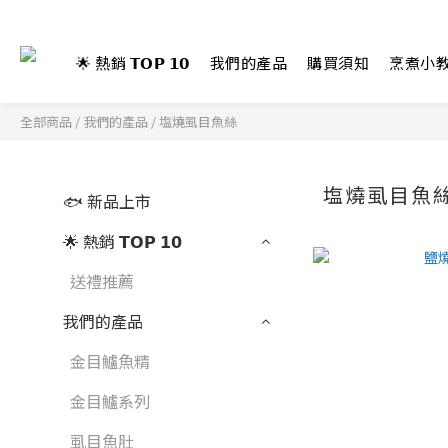
🌟 熱銷 𝗧𝗢𝗣 𝟭𝟬
我們的產品
購買須知
烹煮小
全部商品
/
我們的產品
/
塩燒虱目魚絲
塩燒虱目魚
🐟 新品上市
🌟 熱銷 𝗧𝗢𝗣 𝟭𝟬
送禮推薦
我們的產品
金目鱸魚精
金目鱸系列
虱目魚肚