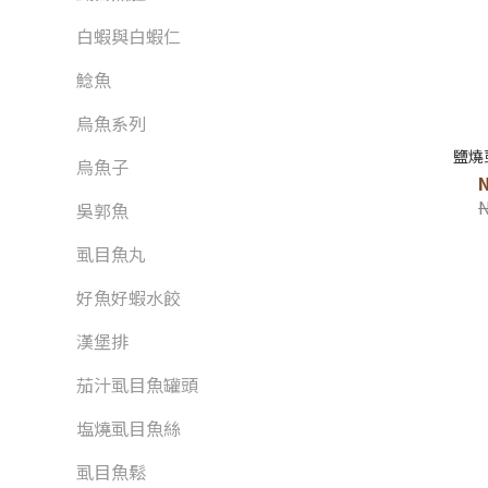
白蝦與白蝦仁
鯰魚
烏魚系列
鹽燒
烏魚子
吳郭魚
虱目魚丸
好魚好蝦水餃
漢堡排
茄汁虱目魚罐頭
塩燒虱目魚絲
虱目魚鬆